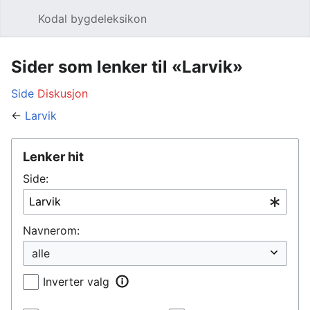
Kodal bygdeleksikon
Åpne hovedmenyen
Søk
Sider som lenker til «Larvik»
Side
Diskusjon
←
Larvik
Lenker hit
Side:
Navnerom:
Inverter valg