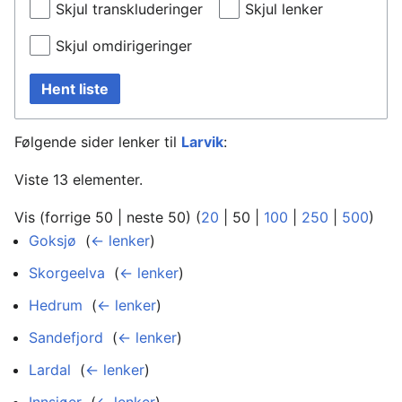
Skjul transkluderinger
Skjul lenker
Skjul omdirigeringer
Hent liste
Følgende sider lenker til
Larvik
:
Viste 13 elementer.
Vis (
forrige 50
|
neste 50
) (
20
|
50
|
100
|
250
|
500
)
Goksjø
‎
(
← lenker
)
Skorgeelva
‎
(
← lenker
)
Hedrum
‎
(
← lenker
)
Sandefjord
‎
(
← lenker
)
Lardal
‎
(
← lenker
)
Innsjøer
‎
(
← lenker
)