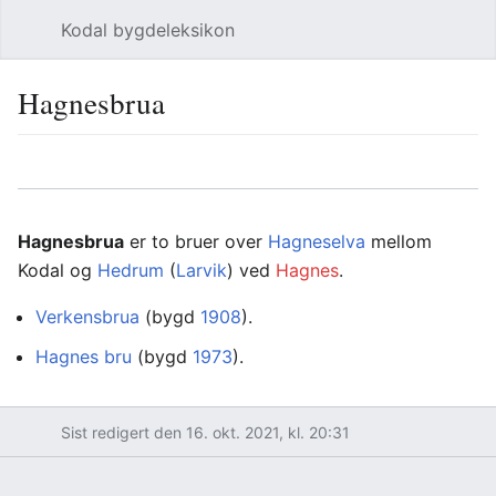
Kodal bygdeleksikon
Åpne hovedmenyen
Søk
Hagnesbrua
Språk
Overvåk
Rediger
Hagnesbrua
er to bruer over
Hagneselva
mellom
Kodal og
Hedrum
(
Larvik
) ved
Hagnes
.
Verkensbrua
(bygd
1908
).
Hagnes bru
(bygd
1973
).
Sist redigert den 16. okt. 2021, kl. 20:31