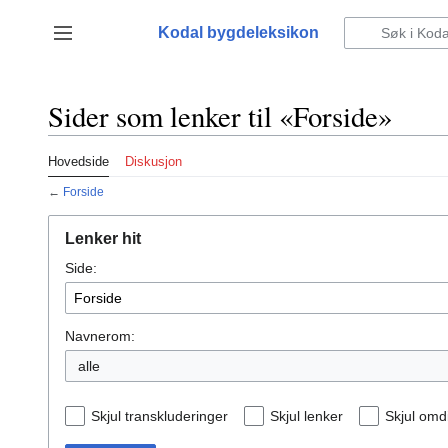
Hopp
til
Kodal bygdeleksikon
Vis/skjul sidefelt
innhold
Sider som lenker til «Forside»
Hovedside
Diskusjon
←
Forside
Lenker hit
Side:
Navnerom:
Skjul transkluderinger
Skjul lenker
Skjul omdi