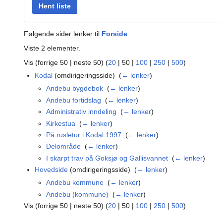
Hent liste
Følgende sider lenker til
Forside
:
Viste 2 elementer.
Vis (
forrige 50
|
neste 50
) (
20
|
50
|
100
|
250
|
500
)
Kodal
(omdirigeringsside) ‎
(
← lenker
)
Andebu bygdebok
‎
(
← lenker
)
Andebu fortidslag
‎
(
← lenker
)
Administrativ inndeling
‎
(
← lenker
)
Kirkestua
‎
(
← lenker
)
På rusletur i Kodal 1997
‎
(
← lenker
)
Delområde
‎
(
← lenker
)
I skarpt trav på Goksjø og Gallisvannet
‎
(
← lenker
)
Hovedside
(omdirigeringsside) ‎
(
← lenker
)
Andebu kommune
‎
(
← lenker
)
Andebu (kommune)
‎
(
← lenker
)
Vis (
forrige 50
|
neste 50
) (
20
|
50
|
100
|
250
|
500
)