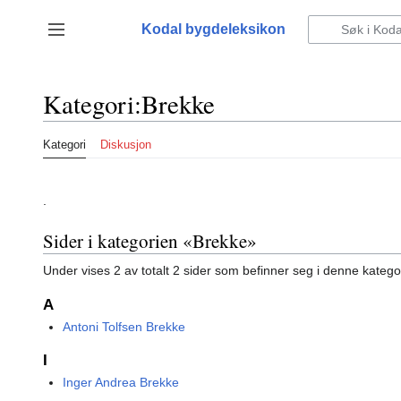
Hopp
til
Kodal bygdeleksikon
Vis/skjul sidefelt
innhold
Kategori
:
Brekke
Kategori
Diskusjon
.
Sider i kategorien «Brekke»
Under vises 2 av totalt 2 sider som befinner seg i denne katego
A
Antoni Tolfsen Brekke
I
Inger Andrea Brekke