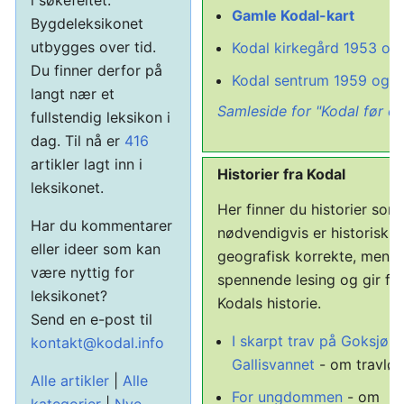
i søkefeltet.
Gamle Kodal-kart
Bygdeleksikonet
utbygges over tid.
Kodal kirkegård 1953 og
Du finner derfor på
Kodal sentrum 1959 og 
langt nær et
Samleside for "Kodal før og
fullstendig leksikon i
dag. Til nå er
416
artikler lagt inn i
Historier fra Kodal
leksikonet.
Her finner du historier som
Har du kommentarer
nødvendigvis er historisk el
eller ideer som kan
geografisk korrekte, men 
være nyttig for
spennende lesing og gir far
leksikonet?
Kodals historie.
Send en e-post til
I skarpt trav på Goksjø 
kontakt@kodal.info
Gallisvannet
- om travlø
Alle artikler
|
Alle
For ungdommen
- om