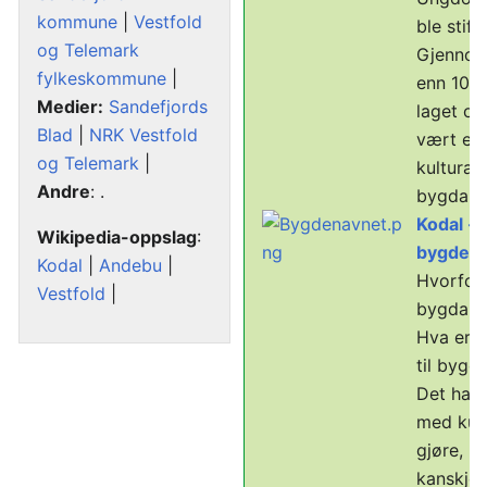
kommune
|
Vestfold
ble stift
og Telemark
Gjennom
fylkeskommune
|
enn 100 
Medier:
Sandefjords
laget op
Blad
|
NRK Vestfold
vært en 
og Telemark
|
kulturakt
Andre
: .
bygda.
Kodal -
Wikipedia-oppslag
:
bygden
Kodal
|
Andebu
|
Hvorfor 
Vestfold
|
bygda K
Hva er 
til bygd
Det har 
med kue
gjøre, m
kanskje