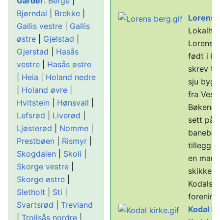
Gårder
:
Berge
|
Bjørndal
|
Brekke
|
Lorens 
Gallis vestre
|
Gallis
Lokalhis
østre
|
Gjelstad
|
Lorens B
Gjerstad
|
Hasås
født i K
vestre
|
Hasås østre
skrev ti
|
Heia
|
Holand nedre
sju byg
|
Holand øvre
|
fra Vestf
Hvitstein
|
Hønsvall
|
Bøkene 
Lefsrød
|
Liverød
|
sett på
Ljøsterød
|
Nomme
|
banebryt
Prestbøen
|
Rismyr
|
tillegg 
Skogdalen
|
Skoli
|
en mark
Skorge vestre
|
skikkelse
Skorge østre
|
Kodals k
Sletholt
|
Sti
|
forenings
Svartsrød
|
Trevland
Kodal ki
|
Trollsås nordre
|