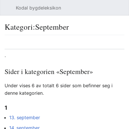
Kodal bygdeleksikon
Åpne hovedmenyen
Søk
Kategori
:
September
Språk
Overvåk
Rediger
.
Sider i kategorien «September»
Under vises 6 av totalt 6 sider som befinner seg i
denne kategorien.
1
13. september
14. september