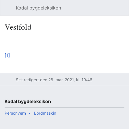
Kodal bygdeleksikon
Åpne hovedmenyen
Søk
Vestfold
Språk
Overvåk
Rediger
[1]
Sist redigert den 28. mar. 2021, kl. 19:48
Kodal bygdeleksikon
Personvern
Bordmaskin