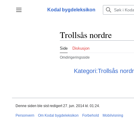
Hopp
til
Kodal bygdeleksikon
Vis/skjul sidefelt
innhold
Trollsås nordre
Side
Diskusjon
Omdirigeringsside
Omdirigering til:
Kategori:Trollsås nord
Denne siden ble sist redigert 27. jun. 2014 kl. 01:24.
Personvern
Om Kodal bygdeleksikon
Forbehold
Mobilvisning