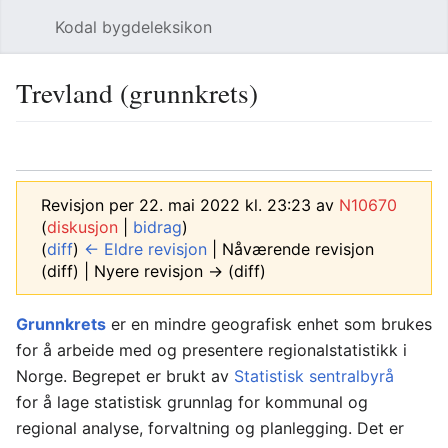
Kodal bygdeleksikon
Åpne hovedmenyen
Søk
Trevland (grunnkrets)
Språk
Overvåk
Rediger
Revisjon per 22. mai 2022 kl. 23:23 av
N10670
(
diskusjon
|
bidrag
)
(
diff
)
← Eldre revisjon
| Nåværende revisjon
(diff) | Nyere revisjon → (diff)
Grunnkrets
er en mindre geografisk enhet som brukes
for å arbeide med og presentere regionalstatistikk i
Norge. Begrepet er brukt av
Statistisk sentralbyrå
for å lage statistisk grunnlag for kommunal og
regional analyse, forvaltning og planlegging. Det er