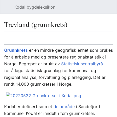
Kodal bygdeleksikon
Åpne hovedmenyen
Søk
Trevland (grunnkrets)
Språk
Overvåk
Rediger
Grunnkrets
er en mindre geografisk enhet som brukes
for å arbeide med og presentere regionalstatistikk i
Norge. Begrepet er brukt av
Statistisk sentralbyrå
for å lage statistisk grunnlag for kommunal og
regional analyse, forvaltning og planlegging. Det er
rundt 14.000 grunnkretser i Norge.
Kodal er definert som et
delområde
i Sandefjord
kommune. Kodal er inndelt i fem grunnkretser.