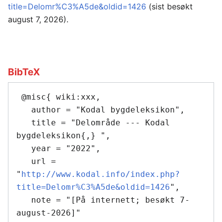
title=Delomr%C3%A5de&oldid=1426
(sist besøkt
august 7, 2026).
BibTeX
 @misc{ wiki:xxx,

   author = "Kodal bygdeleksikon",

   title = "Delområde --- Kodal 
bygdeleksikon{,} ",

   year = "2022",

   url = 
"
http://www.kodal.info/index.php?
title=Delomr%C3%A5de&oldid=1426
",

   note = "[På internett; besøkt 7-
august-2026]"
