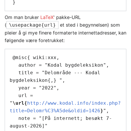
Om man bruker
LaTeX
' pakke-URL
(
et sted i begynnelsen) som
\usepackage{url}
pleier å gi mye finere formaterte internettadresser, kan
følgende være foretrukket:
 @misc{ wiki:xxx,

   author = "Kodal bygdeleksikon",

   title = "Delområde --- Kodal 
bygdeleksikon{,} ",

   year = "2022",

   url = 
"
\url{
http://www.kodal.info/index.php?
title=Delomr%C3%A5de&oldid=1426
}
",

   note = "[På internett; besøkt 7-
august-2026]"
