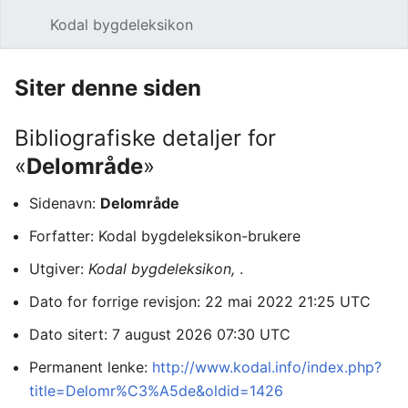
Kodal bygdeleksikon
Åpne hovedmenyen
Søk
Siter denne siden
Bibliografiske detaljer for
«
Delområde
»
Sidenavn:
Delområde
Forfatter: Kodal bygdeleksikon-brukere
Utgiver:
Kodal bygdeleksikon,
.
Dato for forrige revisjon: 22 mai 2022 21:25 UTC
Dato sitert: 7 august 2026 07:30 UTC
Permanent lenke:
http://www.kodal.info/index.php?
title=Delomr%C3%A5de&oldid=1426