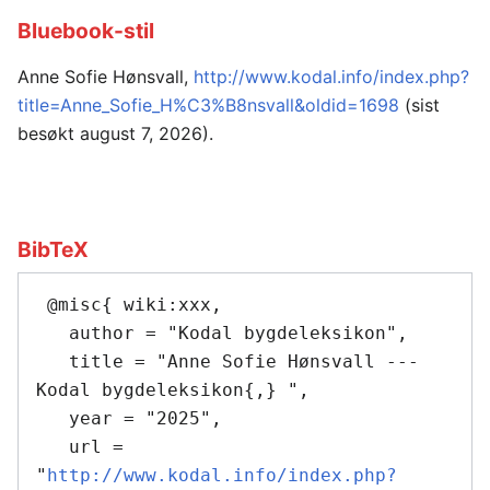
Bluebook-stil
Anne Sofie Hønsvall,
http://www.kodal.info/index.php?
title=Anne_Sofie_H%C3%B8nsvall&oldid=1698
(sist
besøkt august 7, 2026).
BibTeX
 @misc{ wiki:xxx,

   author = "Kodal bygdeleksikon",

   title = "Anne Sofie Hønsvall --- 
Kodal bygdeleksikon{,} ",

   year = "2025",

   url = 
"
http://www.kodal.info/index.php?