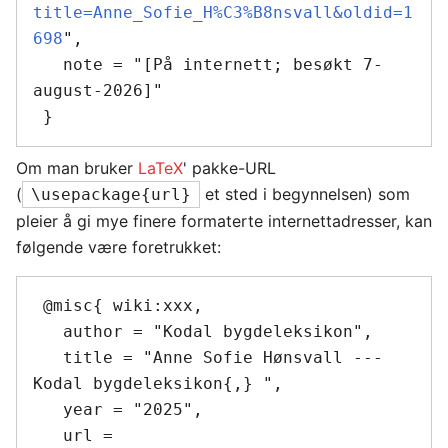
title=Anne_Sofie_H%C3%B8nsvall&oldid=1
698
",

   note = "[På internett; besøkt 7-
august-2026]"

Om man bruker
LaTeX
' pakke-URL
(
et sted i begynnelsen) som
\usepackage{url}
pleier å gi mye finere formaterte internettadresser, kan
følgende være foretrukket:
 @misc{ wiki:xxx,

   author = "Kodal bygdeleksikon",

   title = "Anne Sofie Hønsvall --- 
Kodal bygdeleksikon{,} ",

   year = "2025",

   url = 