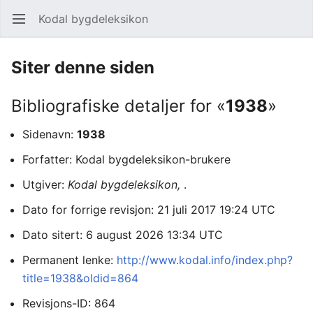
Kodal bygdeleksikon
Åpne hovedmenyen
Søk
Siter denne siden
Bibliografiske detaljer for «
1938
»
Sidenavn:
1938
Forfatter: Kodal bygdeleksikon-brukere
Utgiver:
Kodal bygdeleksikon,
.
Dato for forrige revisjon: 21 juli 2017 19:24 UTC
Dato sitert: 6 august 2026 13:34 UTC
Permanent lenke:
http://www.kodal.info/index.php?
title=1938&oldid=864
Revisjons-ID: 864