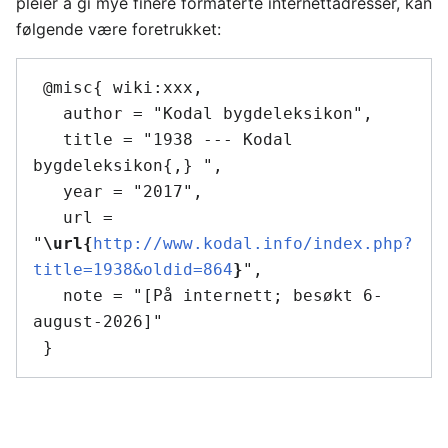
pleier å gi mye finere formaterte internettadresser, kan
følgende være foretrukket:
 @misc{ wiki:xxx,

   author = "Kodal bygdeleksikon",

   title = "1938 --- Kodal 
bygdeleksikon{,} ",

   year = "2017",

   url = 
"
\url{
http://www.kodal.info/index.php?
title=1938&oldid=864
}
",

   note = "[På internett; besøkt 6-
august-2026]"
