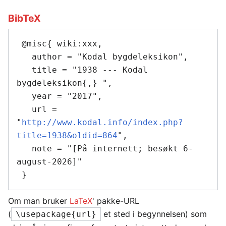
BibTeX
 @misc{ wiki:xxx,

   author = "Kodal bygdeleksikon",

   title = "1938 --- Kodal 
bygdeleksikon{,} ",

   year = "2017",

   url = 
"
http://www.kodal.info/index.php?
title=1938&oldid=864
",

   note = "[På internett; besøkt 6-
august-2026]"

Om man bruker
LaTeX
' pakke-URL
(
et sted i begynnelsen) som
\usepackage{url}