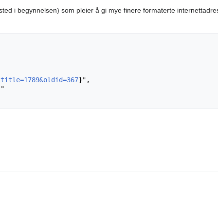
sted i begynnelsen) som pleier å gi mye finere formaterte internettadr
?title=1789&oldid=367
}
",
