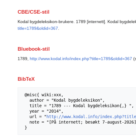
CBE/CSE-stil
Kodal bygdeleksikon-brukere. 1789 [internett]. Kodal bygdeleks
title=1789&oldid=367
.
Bluebook-stil
1789,
http://www.kodal.info/index.php?title=1789&oldid=367
(s
BibTeX
 @misc{ wiki:xxx,

   author = "Kodal bygdeleksikon",

   title = "1789 --- Kodal bygdeleksikon{,} ",

   year = "2014",

   url = "
http://www.kodal.info/index.php?titl
   note = "[På internett; besøkt 7-august-2026]"
