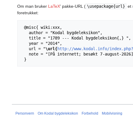
Om man bruker
LaTeX
' pakke-URL (
\usepackage{url}
et 
foretrukket:
 @misc{ wiki:xxx,

   author = "Kodal bygdeleksikon",

   title = "1789 --- Kodal bygdeleksikon{,} ",

   year = "2014",

   url = "
\url{
http://www.kodal.info/index.php
   note = "[På internett; besøkt 7-august-2026]"

Personvern
Om Kodal bygdeleksikon
Forbehold
Mobilvisning