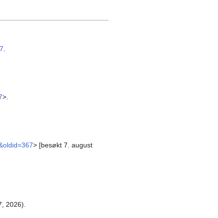
67
.
7
>.
9&oldid=367
> [besøkt 7. august
, 2026).