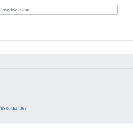
1789&oldid=367