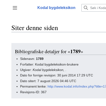
Hopp
til
Kodal bygdeleksikon
Vis/skjul sidefelt
innhold
Siter denne siden
1789
Bibliografiske detaljer for «
»
Sidenavn:
1789
Forfatter: Kodal bygdeleksikon-brukere
Utgiver:
Kodal bygdeleksikon,
.
Dato for forrige revisjon: 30 juni 2014 17:29 UTC
Dato sitert: 7 august 2026 04:46 UTC
Permanent lenke:
http://www.kodal.info/index.php?title=
Revisjons-ID: 367