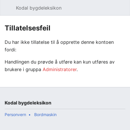
Kodal bygdeleksikon
Åpne hovedmenyen
Søk
Tillatelsesfeil
Du har ikke tillatelse til å opprette denne kontoen
fordi:
Handlingen du prøvde å utføre kan kun utføres av
brukere i gruppa
Administratorer
.
Kodal bygdeleksikon
Personvern
Bordmaskin