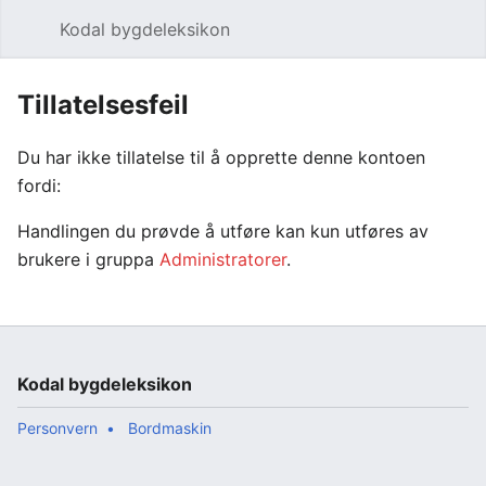
Kodal bygdeleksikon
Åpne hovedmenyen
Søk
Tillatelsesfeil
Du har ikke tillatelse til å opprette denne kontoen
fordi:
Handlingen du prøvde å utføre kan kun utføres av
brukere i gruppa
Administratorer
.
Kodal bygdeleksikon
Personvern
Bordmaskin