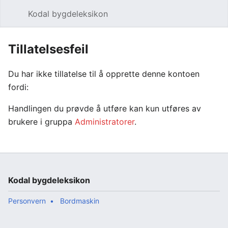
Kodal bygdeleksikon
Åpne hovedmenyen
Søk
Tillatelsesfeil
Du har ikke tillatelse til å opprette denne kontoen
fordi:
Handlingen du prøvde å utføre kan kun utføres av
brukere i gruppa
Administratorer
.
Kodal bygdeleksikon
Personvern
Bordmaskin