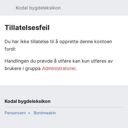
Kodal bygdeleksikon
Åpne hovedmenyen
Søk
Tillatelsesfeil
Du har ikke tillatelse til å opprette denne kontoen
fordi:
Handlingen du prøvde å utføre kan kun utføres av
brukere i gruppa
Administratorer
.
Kodal bygdeleksikon
Personvern
Bordmaskin