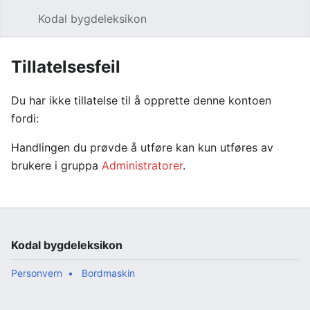
Kodal bygdeleksikon
Åpne hovedmenyen
Søk
Tillatelsesfeil
Du har ikke tillatelse til å opprette denne kontoen
fordi:
Handlingen du prøvde å utføre kan kun utføres av
brukere i gruppa
Administratorer
.
Kodal bygdeleksikon
Personvern
Bordmaskin