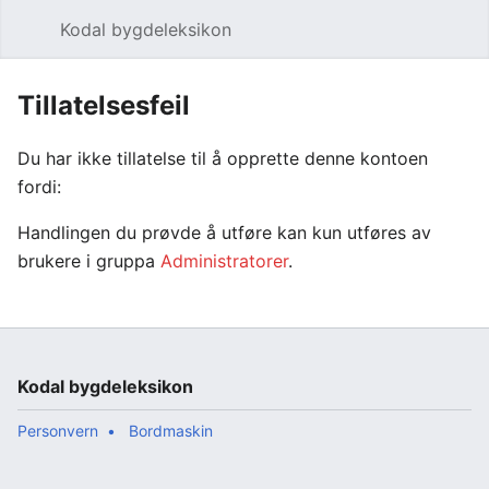
Kodal bygdeleksikon
Åpne hovedmenyen
Søk
Tillatelsesfeil
Du har ikke tillatelse til å opprette denne kontoen
fordi:
Handlingen du prøvde å utføre kan kun utføres av
brukere i gruppa
Administratorer
.
Kodal bygdeleksikon
Personvern
Bordmaskin