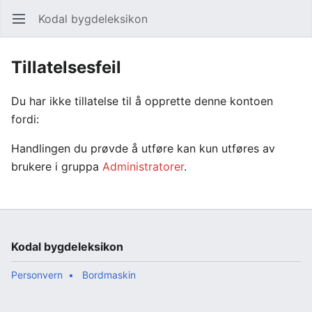
Kodal bygdeleksikon
Åpne hovedmenyen
Søk
Tillatelsesfeil
Du har ikke tillatelse til å opprette denne kontoen
fordi:
Handlingen du prøvde å utføre kan kun utføres av
brukere i gruppa
Administratorer
.
Kodal bygdeleksikon
Personvern
Bordmaskin