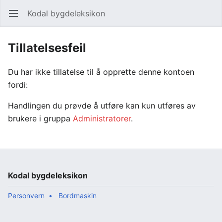
Kodal bygdeleksikon
Åpne hovedmenyen
Søk
Tillatelsesfeil
Du har ikke tillatelse til å opprette denne kontoen
fordi:
Handlingen du prøvde å utføre kan kun utføres av
brukere i gruppa
Administratorer
.
Kodal bygdeleksikon
Personvern
Bordmaskin