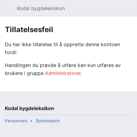
Kodal bygdeleksikon
Åpne hovedmenyen
Søk
Tillatelsesfeil
Du har ikke tillatelse til å opprette denne kontoen
fordi:
Handlingen du prøvde å utføre kan kun utføres av
brukere i gruppa
Administratorer
.
Kodal bygdeleksikon
Personvern
Bordmaskin