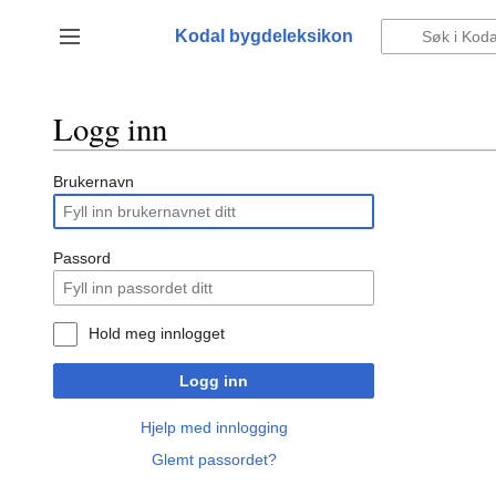
Hopp
til
Kodal bygdeleksikon
Vis/skjul sidefelt
innhold
Logg inn
Brukernavn
Passord
Hold meg innlogget
Logg inn
Hjelp med innlogging
Glemt passordet?