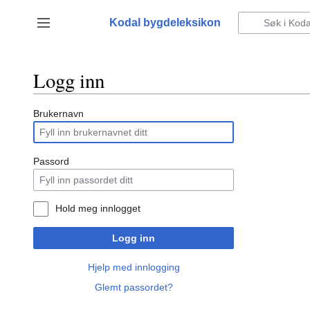
Hopp
til
Kodal bygdeleksikon
Vis/skjul sidefelt
innhold
Logg inn
Brukernavn
Passord
Hold meg innlogget
Logg inn
Hjelp med innlogging
Glemt passordet?