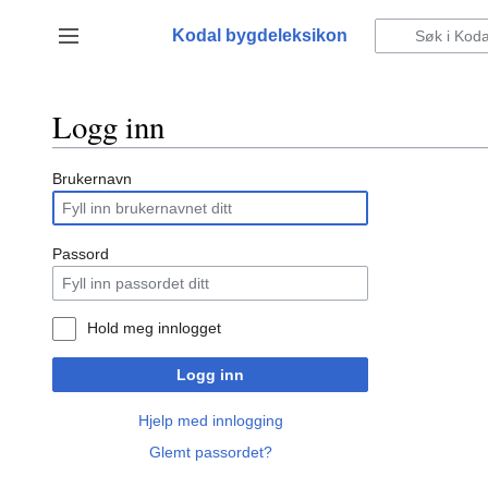
Hopp
til
Kodal bygdeleksikon
Vis/skjul sidefelt
innhold
Logg inn
Brukernavn
Passord
Hold meg innlogget
Logg inn
Hjelp med innlogging
Glemt passordet?