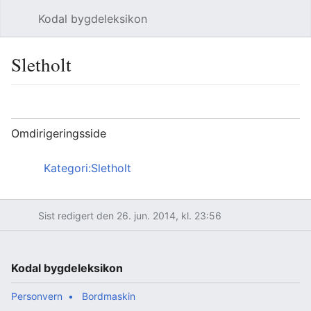
Kodal bygdeleksikon
Åpne hovedmenyen
Søk
Sletholt
Språk
Overvåk
Rediger
Omdirigeringsside
Omdirigering til:
Kategori:Sletholt
Sist redigert den 26. jun. 2014, kl. 23:56
Kodal bygdeleksikon
Personvern
Bordmaskin