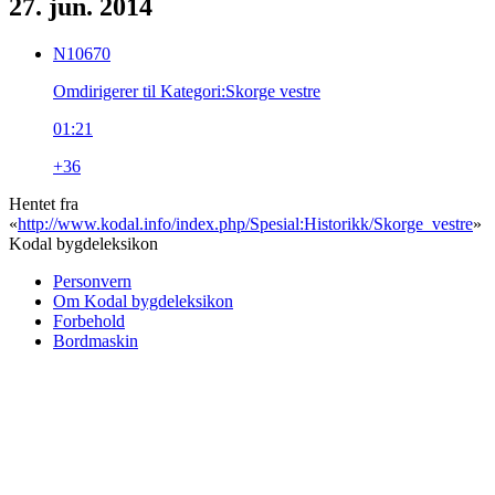
27. jun. 2014
N10670
Omdirigerer til Kategori:Skorge vestre
01:21
+36
Hentet fra
«
http://www.kodal.info/index.php/Spesial:Historikk/Skorge_vestre
»
Kodal bygdeleksikon
Personvern
Om Kodal bygdeleksikon
Forbehold
Bordmaskin