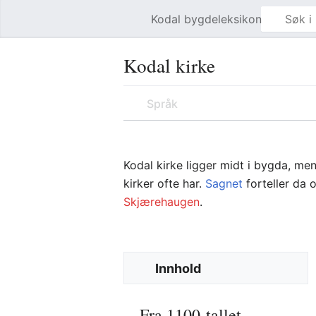
Kodal bygdeleksikon
Åpne hovedmenyen
Kodal kirke
Språk
Kodal kirke ligger midt i bygda, me
kirker ofte har.
Sagnet
forteller da o
Skjærehaugen
.
Innhold
Fra 1100-tallet