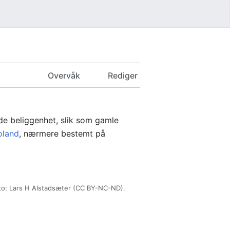
Overvåk
Rediger
nde beliggenhet, slik som gamle
oland
, nærmere bestemt på
oto: Lars H Alstadsæter (CC BY-NC-ND).