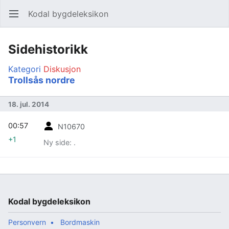
Kodal bygdeleksikon
Åpne hovedmenyen
Søk
Sidehistorikk
Kategori
Diskusjon
Trollsås nordre
18. jul. 2014
00:57
N10670
+1
Ny side: .
Kodal bygdeleksikon
Personvern
Bordmaskin