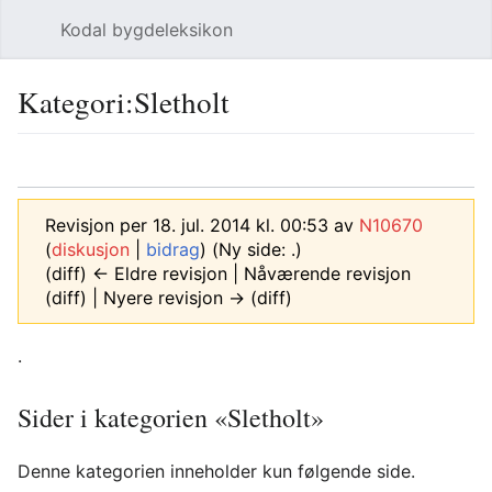
Kodal bygdeleksikon
Åpne hovedmenyen
Søk
Kategori
:
Sletholt
Språk
Overvåk
Rediger
Revisjon per 18. jul. 2014 kl. 00:53 av
N10670
(
diskusjon
|
bidrag
)
(Ny side: .)
(diff) ← Eldre revisjon | Nåværende revisjon
(diff) | Nyere revisjon → (diff)
.
Sider i kategorien «Sletholt»
Denne kategorien inneholder kun følgende side.