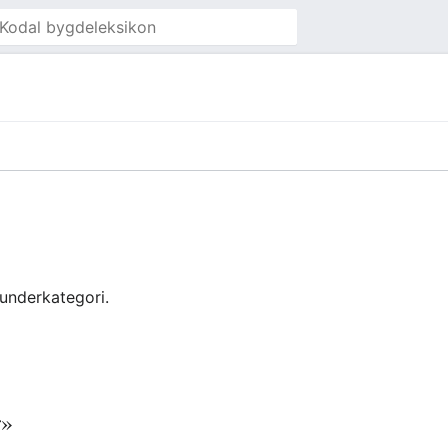
underkategori.
r»