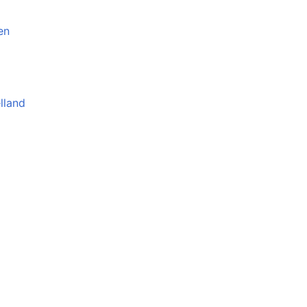
en
lland