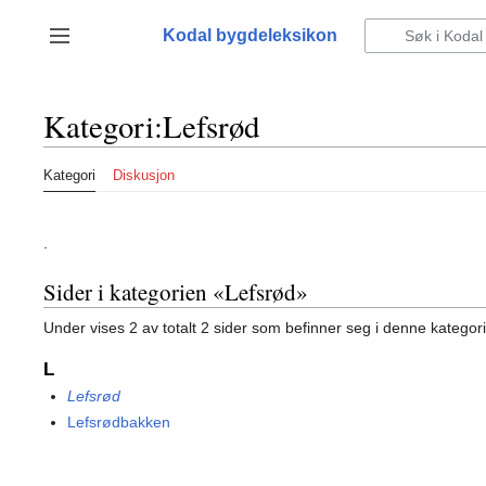
Hopp
til
Kodal bygdeleksikon
Vis/skjul sidefelt
innhold
Kategori
:
Lefsrød
Kategori
Diskusjon
.
Sider i kategorien «Lefsrød»
Under vises 2 av totalt 2 sider som befinner seg i denne kategor
L
Lefsrød
Lefsrødbakken