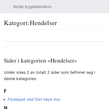
Kodal bygdeleksikon
Åpne hovedmenyen
Søk
Kategori
:
Hendelser
Språk
Overvåk
Rediger
.
Sider i kategorien «Hendelser»
Under vises 2 av totalt 2 sider som befinner seg i
denne kategorien.
F
Flyslippet ved Den høye myr
N