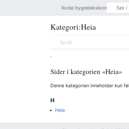
Kodal bygdeleksikon
Åpne hovedmenyen
Kategori
:
Heia
Språk
.
Sider i kategorien «Heia»
Denne kategorien inneholder kun fø
H
Heia