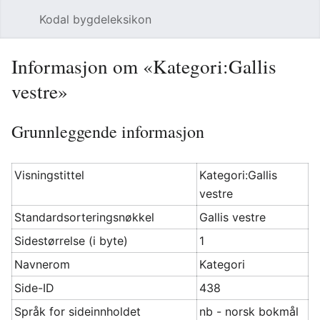
Kodal bygdeleksikon
Åpne hovedmenyen
Søk
Informasjon om «Kategori:Gallis
vestre»
Grunnleggende informasjon
Visningstittel
Kategori:Gallis
vestre
Standardsorteringsnøkkel
Gallis vestre
Sidestørrelse (i byte)
1
Navnerom
Kategori
Side-ID
438
Språk for sideinnholdet
nb - norsk bokmål