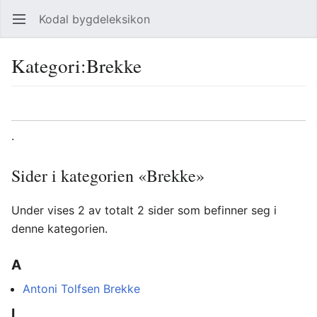
Kodal bygdeleksikon
Åpne hovedmenyen
Søk
Kategori
:
Brekke
Språk
Overvåk
Rediger
.
Sider i kategorien «Brekke»
Under vises 2 av totalt 2 sider som befinner seg i
denne kategorien.
A
Antoni Tolfsen Brekke
I