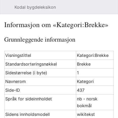
Kodal bygdeleksikon
Åpne hovedmenyen
Søk
Informasjon om «Kategori:Brekke»
Grunnleggende informasjon
Visningstittel
Kategori:Brekke
Standardsorteringsnøkkel
Brekke
Sidestørrelse (i byte)
1
Navnerom
Kategori
Side-ID
437
Språk for sideinnholdet
nb - norsk
bokmål
Sidens innholdsmodell
wikitekst