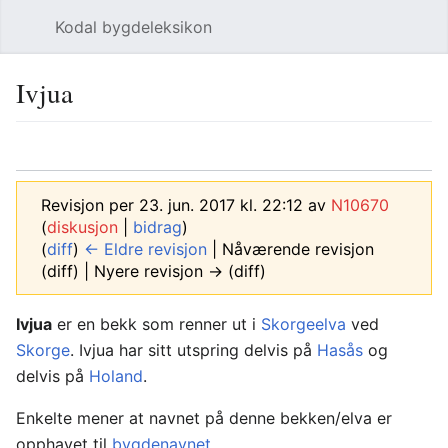
Kodal bygdeleksikon
Åpne hovedmenyen
Søk
Ivjua
Språk
Overvåk
Rediger
Revisjon per 23. jun. 2017 kl. 22:12 av
N10670
(
diskusjon
|
bidrag
)
(
diff
)
← Eldre revisjon
| Nåværende revisjon
(diff) | Nyere revisjon → (diff)
Ivjua
er en bekk som renner ut i
Skorgeelva
ved
Skorge
. Ivjua har sitt utspring delvis på
Hasås
og
delvis på
Holand
.
Enkelte mener at navnet på denne bekken/elva er
opphavet til
bygdenavnet
.