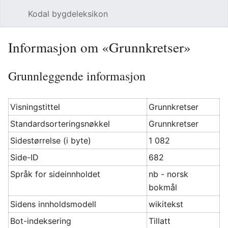
Kodal bygdeleksikon
Åpne hovedmenyen
Søk
Informasjon om «Grunnkretser»
Grunnleggende informasjon
Visningstittel
Grunnkretser
Standardsorteringsnøkkel
Grunnkretser
Sidestørrelse (i byte)
1 082
Side-ID
682
Språk for sideinnholdet
nb - norsk
bokmål
Sidens innholdsmodell
wikitekst
Bot-indeksering
Tillatt