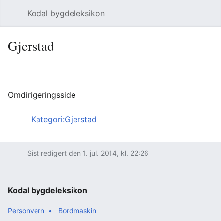
Kodal bygdeleksikon
Åpne hovedmenyen
Søk
Gjerstad
Språk
Overvåk
Rediger
Omdirigeringsside
Omdirigering til:
Kategori:Gjerstad
Sist redigert den 1. jul. 2014, kl. 22:26
Kodal bygdeleksikon
Personvern
Bordmaskin