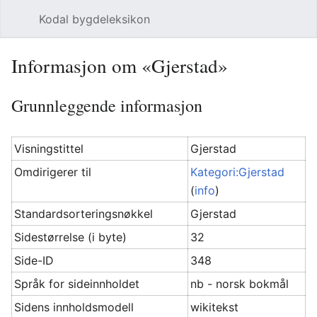
Kodal bygdeleksikon
Åpne hovedmenyen
Søk
Informasjon om «Gjerstad»
Grunnleggende informasjon
Visningstittel
Gjerstad
Omdirigerer til
Kategori:Gjerstad
(
info
)
Standardsorteringsnøkkel
Gjerstad
Sidestørrelse (i byte)
32
Side-ID
348
Språk for sideinnholdet
nb - norsk bokmål
Sidens innholdsmodell
wikitekst