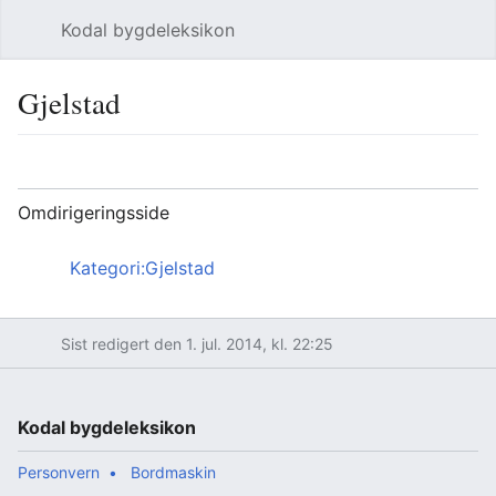
Kodal bygdeleksikon
Åpne hovedmenyen
Søk
Gjelstad
Språk
Overvåk
Rediger
Omdirigeringsside
Omdirigering til:
Kategori:Gjelstad
Sist redigert den 1. jul. 2014, kl. 22:25
Kodal bygdeleksikon
Personvern
Bordmaskin