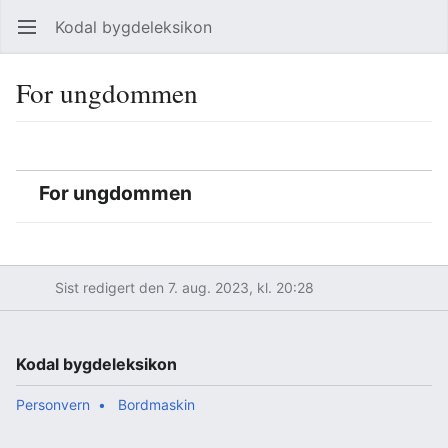
Kodal bygdeleksikon
Åpne hovedmenyen
Søk
For ungdommen
Språk
Overvåk
Rediger
For ungdommen
Sist redigert den 7. aug. 2023, kl. 20:28
Kodal bygdeleksikon
Personvern
Bordmaskin