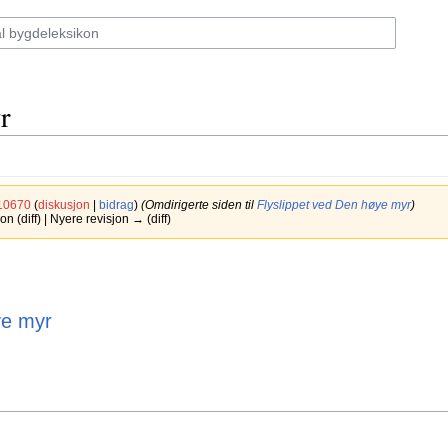
r
10670
(
diskusjon
|
bidrag
)
(Omdirigerte siden til
Flyslippet ved Den høye myr
)
 (diff) | Nyere revisjon → (diff)
ye myr