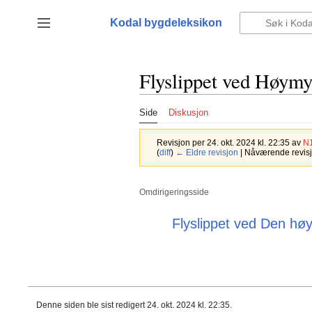
Hopp
til
Kodal bygdeleksikon
Vis/skjul sidefelt
innhold
Flyslippet ved Høymy
Side
Diskusjon
Revisjon per 24. okt. 2024 kl. 22:35 av
N
(
diff
)
← Eldre revisjon
| Nåværende revisjon
Omdirigeringsside
Omdirigering til:
Flyslippet ved Den hø
Denne siden ble sist redigert 24. okt. 2024 kl. 22:35.