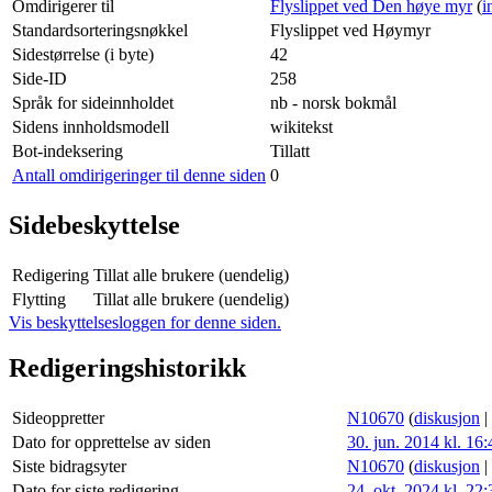
Omdirigerer til
Flyslippet ved Den høye myr
(
i
Standardsorteringsnøkkel
Flyslippet ved Høymyr
Sidestørrelse (i byte)
42
Side-ID
258
Språk for sideinnholdet
nb - norsk bokmål
Sidens innholdsmodell
wikitekst
Bot-indeksering
Tillatt
Antall omdirigeringer til denne siden
0
Sidebeskyttelse
Redigering
Tillat alle brukere (uendelig)
Flytting
Tillat alle brukere (uendelig)
Vis beskyttelsesloggen for denne siden.
Redigeringshistorikk
Sideoppretter
N10670
(
diskusjon
|
Dato for opprettelse av siden
30. jun. 2014 kl. 16:
Siste bidragsyter
N10670
(
diskusjon
|
Dato for siste redigering
24. okt. 2024 kl. 22: