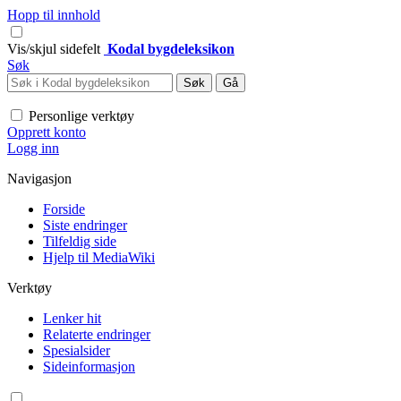
Hopp til innhold
Vis/skjul sidefelt
Kodal bygdeleksikon
Søk
Personlige verktøy
Opprett konto
Logg inn
Navigasjon
Forside
Siste endringer
Tilfeldig side
Hjelp til MediaWiki
Verktøy
Lenker hit
Relaterte endringer
Spesialsider
Sideinformasjon