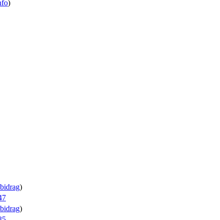
nfo
)
bidrag
)
47
bidrag
)
35