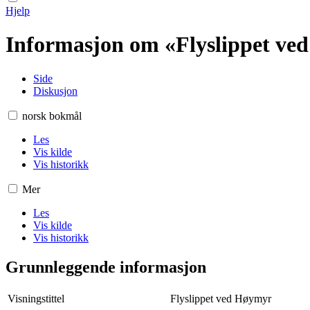
Hjelp
Informasjon om «Flyslippet ve
Side
Diskusjon
norsk bokmål
Les
Vis kilde
Vis historikk
Mer
Les
Vis kilde
Vis historikk
Grunnleggende informasjon
Visningstittel
Flyslippet ved Høymyr