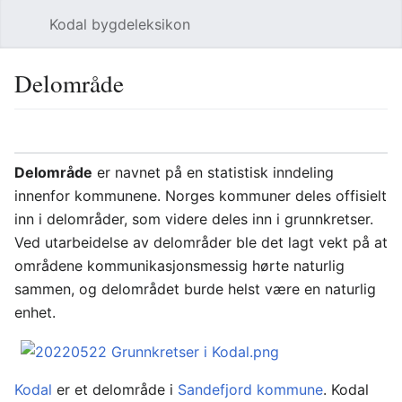
Kodal bygdeleksikon
Åpne hovedmenyen
Søk
Delområde
Språk
Overvåk
Rediger
Delområde
er navnet på en statistisk inndeling
innenfor kommunene. Norges kommuner deles offisielt
inn i delområder, som videre deles inn i grunnkretser.
Ved utarbeidelse av delområder ble det lagt vekt på at
områdene kommunikasjonsmessig hørte naturlig
sammen, og delområdet burde helst være en naturlig
enhet.
Kodal
er et delområde i
Sandefjord kommune
. Kodal