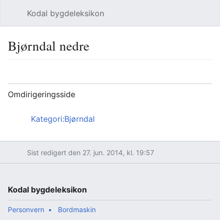
Kodal bygdeleksikon
Åpne hovedmenyen
Søk
Bjørndal nedre
Språk
Overvåk
Rediger
Omdirigeringsside
Omdirigering til:
Kategori:Bjørndal
Sist redigert den 27. jun. 2014, kl. 19:57
Kodal bygdeleksikon
Personvern
Bordmaskin