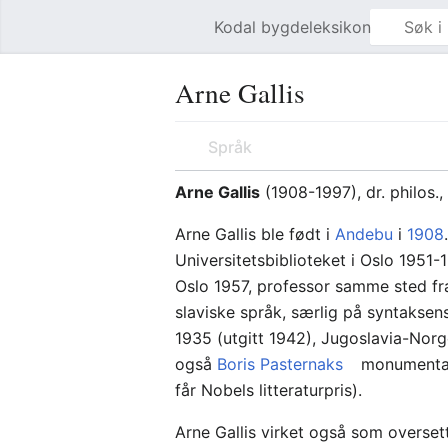
Kodal bygdeleksikon
Åpne hovedmenyen
Arne Gallis
Språk
Arne Gallis
(1908-1997), dr. philos.,
Arne Gallis ble født i
Andebu
i
1908
Universitetsbiblioteket i Oslo 1951-1
Oslo 1957, professor samme sted f
slaviske språk, særlig på syntaksens
1935 (utgitt 1942), Jugoslavia-Norge
også
Boris Pasternaks
monumentale
får Nobels litteraturpris).
Arne Gallis virket også som overse