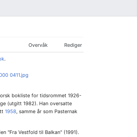
Overvåk
Rediger
ok
.
ynorsk bokliste for tidsrommet 1926-
rge (utgitt 1982). Han oversatte
itt
1958
, samme år som Pasternak
en "Fra Vestfold til Balkan" (1991).