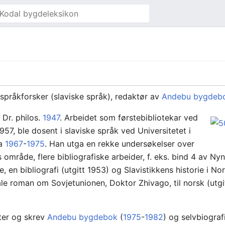
 språkforsker (slaviske språk), redaktør av
Andebu bygdeb
. Dr. philos.
1947
. Arbeidet som førstebibliotekar ved
957, ble dosent i slaviske språk ved Universitetet i
ra
1967
-
1975
. Han utga en rekke undersøkelser over
 område, flere bibliografiske arbeider, f. eks. bind 4 av N
, en bibliografi (utgitt 1953) og Slavistikkens historie i No
 roman om Sovjetunionen, Doktor Zhivago, til norsk (utg
tter og skrev
Andebu bygdebok
(
1975
-
1982
) og selvbiografi