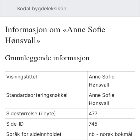
Kodal bygdeleksikon
Åpne hovedmenyen
Søk
Informasjon om «Anne Sofie
Hønsvall»
Grunnleggende informasjon
Visningstittel
Anne Sofie
Hønsvall
Standardsorteringsnøkkel
Anne Sofie
Hønsvall
Sidestørrelse (i byte)
477
Side-ID
745
Språk for sideinnholdet
nb - norsk bokmål